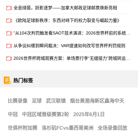
全息绿茵，跃影逐梦——加拿大邮政足球邮票焕新亮相
《欧陆足球新秩序：东西对峙下的权力裂变与崛起力量》
“从104次判罚触发看SAOT技术演进：2026世界杯前的系统成熟度验证”
从争议纠缠到瞬间裁决：VAR提速如何改写世界杯判罚规则
2026世界杯跨城观赛方案：单场票行李“无缝接力”跨城转运系统
热门标签
比赛录像
足球
武汉联镇
烟台黄渤海新区鑫海中天
中冠
中冠区域晋级赛第2轮
2025年6月1日
世俱杯附加赛
洛杉矶FCvs墨西哥美洲
全场录像回放