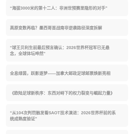
“海拔3000米的第十二人：非洲世预赛里隐形的对手”
高原变数再临？墨西哥首战南非逆袭路径深度拆解
“球王贝利生前最后预言确认：2026世界杯冠军已无悬
念，全球体坛哗然”
全息绿茵，跃影逐梦——加拿大邮政足球邮票焕新亮相
《欧陆足球新秩序：东西对峙下的权力裂变与崛起力量》
“从104次判罚触发看SAOT技术演进：2026世界杯前的系
统成熟度验证”