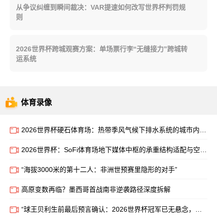
从争议纠缠到瞬间裁决：VAR提速如何改写世界杯判罚规
则
2026世界杯跨城观赛方案：单场票行李“无缝接力”跨城转
运系统
体育录像
2026世界杯硬石体育场：热带季风气候下排水系统的城市内涝适应能力评价
2026世界杯：SoFi体育场地下媒体中枢的承重结构适配与空间效能优化策略
“海拔3000米的第十二人：非洲世预赛里隐形的对手”
高原变数再临？墨西哥首战南非逆袭路径深度拆解
“球王贝利生前最后预言确认：2026世界杯冠军已无悬念，全球体坛哗然”