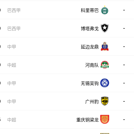
-
0
巴西甲
科里蒂巴
-
0
巴西甲
博塔弗戈
-
0
中甲
延边龙鼎
-
0
中超
河南队
-
0
中甲
无锡吴钩
-
0
中甲
广州豹
-
5
中超
重庆铜梁龙