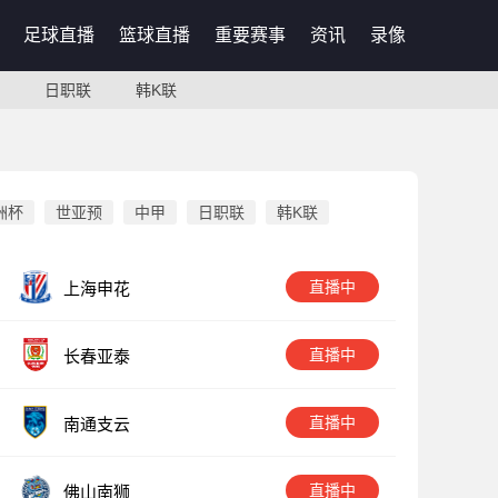
足球直播
篮球直播
重要赛事
资讯
录像
日职联
韩K联
洲杯
世亚预
中甲
日职联
韩K联
直播中
上海申花
直播中
长春亚泰
直播中
南通支云
直播中
佛山南狮