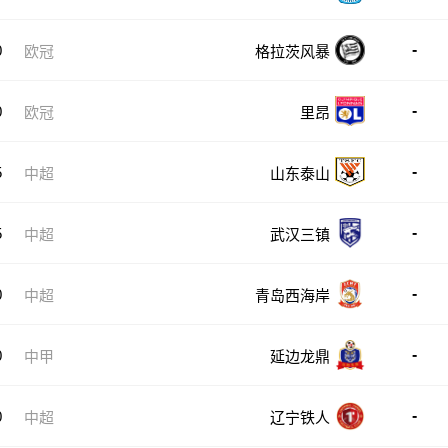
-
0
欧冠
格拉茨风暴
-
0
欧冠
里昂
-
5
中超
山东泰山
-
5
中超
武汉三镇
-
0
中超
青岛西海岸
-
0
中甲
延边龙鼎
-
0
中超
辽宁铁人