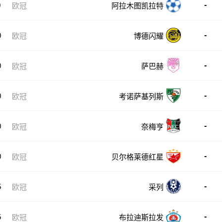
-
0
欧冠
阿拉木图凯拉特
-
0
欧冠
博德闪耀
-
0
欧冠
萨巴赫
-
0
欧冠
考诺萨基列斯
-
0
欧冠
奈梅亨
-
0
欧冠
贝尔格莱德红星
-
5
欧冠
采列
-
5
欧冠
布拉迪斯拉发