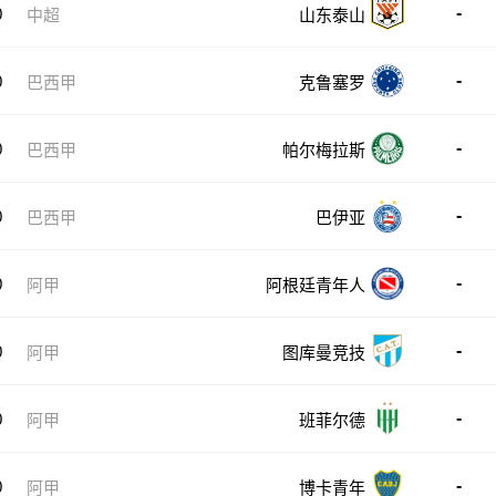
-
0
中超
山东泰山
-
0
巴西甲
克鲁塞罗
-
0
巴西甲
帕尔梅拉斯
-
0
巴西甲
巴伊亚
-
0
阿甲
阿根廷青年人
-
0
阿甲
图库曼竞技
-
0
阿甲
班菲尔德
-
0
阿甲
博卡青年