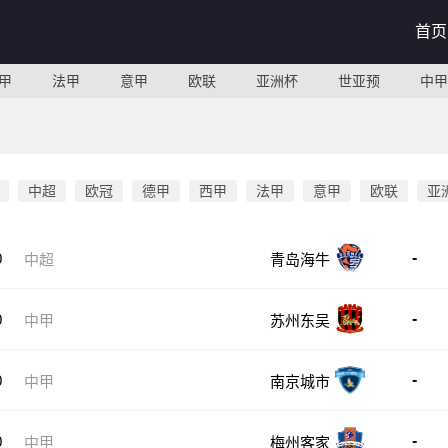
首页
甲
法甲
意甲
欧联
亚洲杯
世亚预
中甲
中超
欧冠
德甲
西甲
法甲
意甲
欧联
亚
-
0
中超
青岛海牛
-
0
中甲
苏州东吴
-
0
中甲
南京城市
-
0
中甲
梅州客家