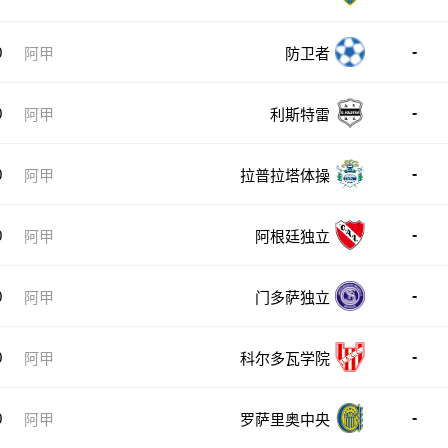
-
0
阿甲
防卫者
-
0
阿甲
利斯特雷
-
0
阿甲
拉普拉塔体操
-
0
阿甲
阿根廷独立
-
0
阿甲
门多萨独立
-
0
阿甲
科尔多瓦学院
-
0
阿甲
罗萨里奥中央