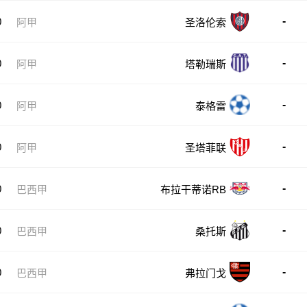
-
0
阿甲
圣洛伦索
-
0
阿甲
塔勒瑞斯
-
0
阿甲
泰格雷
-
0
阿甲
圣塔菲联
-
0
巴西甲
布拉干蒂诺RB
-
0
巴西甲
桑托斯
-
0
巴西甲
弗拉门戈