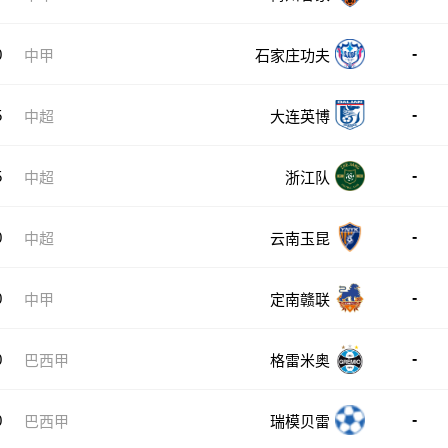
-
0
中甲
石家庄功夫
-
5
中超
大连英博
-
5
中超
浙江队
-
0
中超
云南玉昆
-
0
中甲
定南赣联
-
0
巴西甲
格雷米奥
-
0
巴西甲
瑞模贝雷